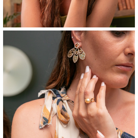
La Newsletter des Alchimistes
Plongez dans l’univers de la Maison : nouvelles
collections, inspirations, créations uniques et éditions
limitées. Un rendez-vous exclusif, de notre atelier aixois
jusqu’à vous.
JE M'ABONNE
En vous inscrivant, vous acceptez
notre politique de confidentialité.