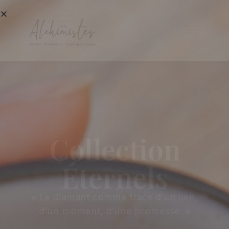
Collection
Éternels
« Le diamant comme trace d’un lien,
d’un moment, d’une promesse. »