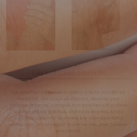
Une collection Éternelle
La collection «
Éternels »
célèbre la force discrète de
l’essentiel. Des bijoux en diamant, dessinés pour
traverser le temps, symboles d’un attachement profond
ou d’un instant précieux. Montures épurées, éclats
maîtrisés, créations façonnées à la main dans notre
atelier, pour accompagner toutes les vies, avec justesse
et intensité.